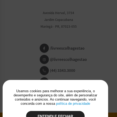
Avenida Herval, 3754
Jardim Copacabana
Maringá - PR, 87023-055
/livreescolhagestao
@livreescolhagestao
(44) 3343.3000
(44) 99918.0004
Usamos cookies para melhorar a sua experiência, o
desempenho e segurança do site, além de personalizar
conteúdos e anúncios. Ao continuar navegando, você
concorda com a nossa
política de privacidade
ENTENDI E FECHAR